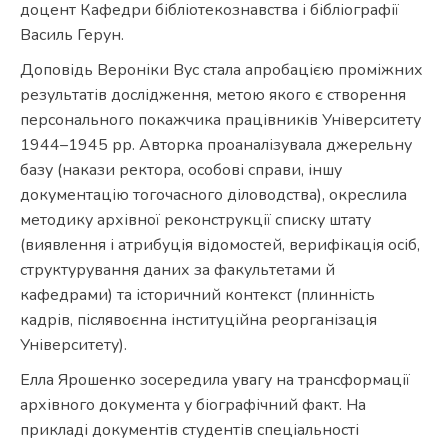
доцент Кафедри бібліотекознавства і бібліографії
Василь Герун.
Доповідь Вероніки Вус стала апробацією проміжних
результатів дослідження, метою якого є створення
персонального покажчика працівників Університету
1944–1945 рр. Авторка проаналізувала джерельну
базу (накази ректора, особові справи, іншу
документацію тогочасного діловодства), окреслила
методику архівної реконструкції списку штату
(виявлення і атрибуція відомостей, верифікація осіб,
структурування даних за факультетами й
кафедрами) та історичний контекст (плинність
кадрів, післявоєнна інституційна реорганізація
Університету).
Елла Ярошенко зосередила увагу на трансформації
архівного документа у біографічний факт. На
прикладі документів студентів спеціальності