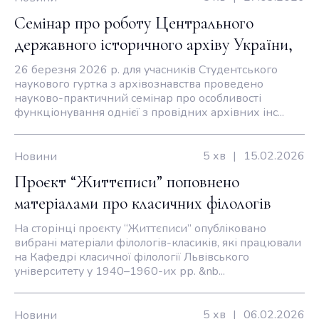
Семінар про роботу Центрального
державного історичного архіву України,
м. Львів
26 березня 2026 р. для учасників Студентського
наукового гуртка з архівознавства проведено
науково-практичний семінар про особливості
функціонування однієї з провідних архівних інс...
5 хв
|
15.02.2026
Новини
Проєкт “Життєписи” поповнено
матеріалами про класичних філологів
Львівського університету
На сторінці проєкту “Життєписи” опубліковано
вибрані матеріали філологів-класиків, які працювали
на Кафедрі класичної філології Львівського
університету у 1940–1960-их рр. &nb...
5 хв
|
06.02.2026
Новини