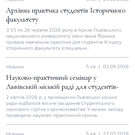
Архівна практика студентів Історичного
факультету
З 15 по 26 червня 2026 року в Архіві Львівського
національного університету імені Івана Франка
тривала навчальна практика для студентів ІІІ курсу
Історичного факультету (спеціальні...
5 хв
|
03.04.2026
Новини
Науково-практичний семінар у
Львівській міській раді для студентів-
архівістів
2 квітня 2026 р. у приміщенні Львівської міської
ради відбулося виїзне засідання Студентського
наукового гуртка з архівознавства. У межах заходу
проведено науково-практичний семіна...
5 хв
|
27.03.2026
Новини