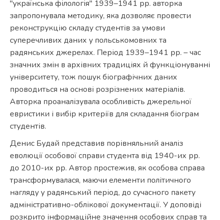
"українська філологія" 1939–1941 рр. авторка
запропонувала методику, яка дозволяє провести
реконструкцію складу студентів за умови
суперечливих даних у польськомовних та
радянських джерелах. Період 1939–1941 рр. – час
значних змін в архівних традиціях й функціонуванні
університету, тож пошук біографічних даних
проводиться на основі розрізнених матеріалів.
Авторка проаналізувала особливість джерельної
евристики і вибір критеріїв для складання біограм
студентів.
Денис Будай представив порівняльний аналіз
еволюції особової справи студента від 1940-их рр.
до 2010-их рр. Автор простежив, як особова справа
трансформувалася, маючи елементи політичного
нагляду у радянський період, до сучасного пакету
адміністративно-облікової документації. У доповіді
розкрито інформаційне значення особових справ та