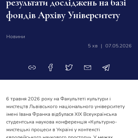
результати досліджень на базі
фондів Архіву Університету
Новини
5 хв
|
07.05.2026
6 травня 2026 року на Факультеті культури і
мистецтв Львівського національного університету
імені Івана Франка відбулася ХІХ Всеукраїнська
студентська наукова конференція «Культурно-
мистецькі процеси в Україні у контексті
європейського наукового простору». У межах