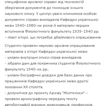
специфікою архівної справи: від технологій
зберігання документів до тонкощів їхнього
наукового опису. У центрі уваги опинилися особові
документи: справи викладачів Кафедри української
мови 1940–1980-их років й матеріали перших
вступників Філологічного факультету 1939-1940 рр.
– пласт історії, що потребує дбайливого опрацювання.
Студенти провели науково-архівне опрацювання
матеріалів з історії Кафедри української мови:
- уклали внутрішні описи справ викладачів,
- зібрали дані для покажчика студентів Філологічного
факультету 1940-их рр.,
- уклали біографічні довідки для бази даних про
працівників Кафедри української мови другої
половини ХХ століття,
- долучитися до проєкту Архіву "Життєписи" –
провели археографічну передачу тексту
автобіографій відомих мовознавців, професорів