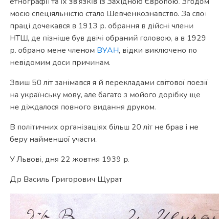
етнографії та їх зв’язків із Західною Європою. Згодом
моєю спеціяльністю стало Шевченкознавство. За свої
праці дочекався в 1913 р. обрання в дійсні члени
НТШ, де пізніше був двічі обраний головою, а в 1929
р. обрано мене членом
ВУАН
, відки виключено по
невідомим доси причинам.
Звиш 50 літ занімався я й перекладами світової поезії
на українську мову, але багато з мойого дорібку ще
не діждалося повного видання друком.
В політичних організаціях більш 20 літ не брав і не
беру найменшої участи.
У Львові, дня 22 жовтня 1939 р.
Др Василь Григорович Щурат