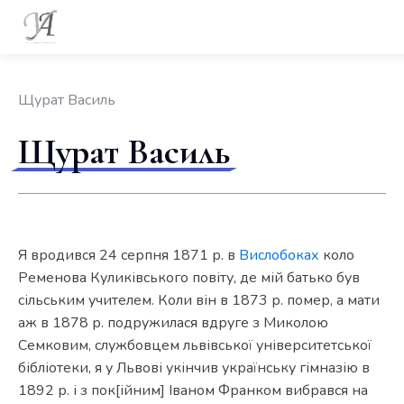
Щурат Василь
Щурат Василь
Я вродився 24 серпня 1871 р. в
Вислобоках
коло
Ременова Куликівського повіту, де мій батько був
сільським учителем. Коли він в 1873 р. помер, а мати
аж в 1878 р. подружилася вдруге з Миколою
Семковим, службовцем львівської університетської
бібліотеки, я у Львові укінчив українську гімназію в
1892 р. і з пок[ійним] Іваном Франком вибрався на