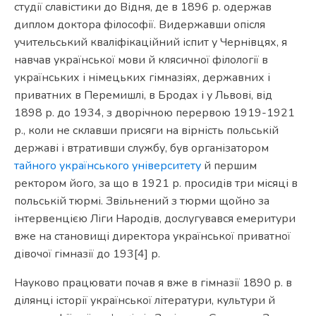
студії славістики до Відня, де в 1896 р. одержав
диплом доктора філософії. Видержавши опісля
учительський кваліфікаційний іспит у Чернівцях, я
навчав української мови й клясичної філології в
українських і німецьких гімназіях, державних і
приватних в Перемишлі, в Бродах і у Львові, від
1898 р. до 1934, з дворічною перервою 1919-1921
р., коли не склавши присяги на вірність польській
державі і втративши службу, був організатором
тайного українського університету
й першим
ректором його, за що в 1921 р. просидів три місяці в
польській тюрмі. Звільнений з тюрми щойно за
інтервенцією Ліги Народів, дослугувався емеритури
вже на становищі директора української приватної
дівочої гімназії до 193[4] р.
Науково працювати почав я вже в гімназії 1890 р. в
ділянці історії української літератури, культури й