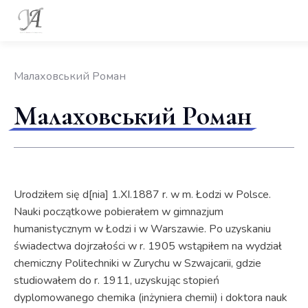
Малаховський Роман
Малаховський Роман
Urodziłem się d[nia] 1.XI.1887 r. w m. Łodzi w Polsce.
Nauki początkowe pobierałem w gimnazjum
humanistycznym w Łodzi i w Warszawie. Po uzyskaniu
świadectwa dojrzałości w r. 1905 wstąpiłem na wydział
chemiczny Politechniki w Zurychu w Szwajcarii, gdzie
studiowałem do r. 1911, uzyskując stopień
dyplomowanego chemika (inżyniera chemii) i doktora nauk