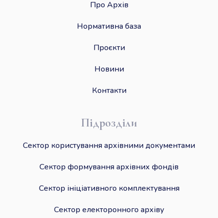
Про Архів
Нормативна база
Проєкти
Новини
Контакти
Підрозділи
Сектор користування архівними документами
Сектор формування архівних фондів
Сектор ініціативного комплектування
Сектор електоронного архіву