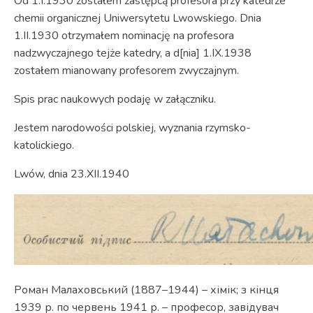
Od 1.I.1930 zostałem zastępcą profesora przy katedrze
chemii organicznej Uniwersytetu Lwowskiego. Dnia
1.II.1930 otrzymałem nominację na profesora
nadzwyczajnego tejże katedry, a d[nia] 1.IX.1938
zostałem mianowany profesorem zwyczajnym.
Spis prac naukowych podaję w załączniku.
Jestem narodowości polskiej, wyznania rzymsko-
katolickiego.
Lwów, dnia 23.XII.1940
Роман Малаховський (1887–1944) – хімік; з кінця
1939 р. по червень 1941 р. – професор, завідувач