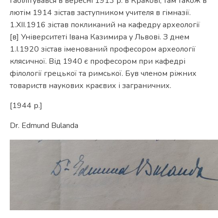
габілітувався в вересні 1913 р. в Кракові, там також в
лютім 1914 зістав заступником учителя в гімназії.
1.ХІІ.1916 зістав покликаний на кафедру археології
[в] Університеті Івана Казимира у Львові. З днем
1.І.1920 зістав іменований професором археології
клясичної. Від 1940 є професором при кафедрі
філології грецької та римської. Був членом ріжних
товариств наукових краєвих і заграничних.
[1944 р.]
Dr. Edmund Bulanda