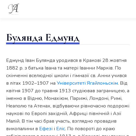
Булянда Едмунд
Едмунд Іван Булянда уродився в Кракові 28 жовтня
1882 р. з батька Івана та матері Іванни Марків. По
скінченні вселюдної школи і гімназії св. Анни учився
в літах 1902–1907 на
Університеті Ягайлоньскім
. Від
квітня 1907 до травня 1913 студіював заграницею, а
іменно в Відню, Монахіюм, Парижі, Лондоні, Римі,
Неаполю та Атенах, відбуваючи рівночасно подорожі
наукові по Европі західній, Африці північній і Азії
Малій. В тім часі брав участь, взглядно провадив
викопалини в
Ефезі
і
Еліс
. По повороті до краю