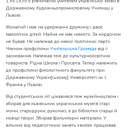
1.ХІІ.1939 є рівночасно учителем української мови в
Державному Художньопромисловому Училищі у
Львові.
Жонатий і має на удержанні дружину і двоє
малолітніх дітей. Майна не має ніякого. За кордоном
не бував. Не належав до ніякої політичної партії.
Членом профспілки
Учительська Громада
від її
засновання. Належав теж до культурноосвітних
товариств: Рідна Школа і Просвіта. Тепер належить
до профспілки філологічного факультету при
Державному Україн[ському] Університеті ім. І.
Франка у Львові.
Від студентських літ цікавився теж музейництвом і
збирав для львівських українських музеїв старі
ікони, стародруки, рукописі, а до бібліотек старші й
новіші твори. Збирав фольклорні матеріали. У
вільних від педагогічних занять хвилях працював