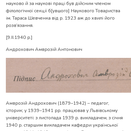
науково й за наукові праці був дійсним членом
філологічної секції б[увшого] Наукового Товариства
ім. Тараса Шевченка від р. 1923 аж до хвилі його
розв’язання.
[9.ІІ.1940 р.]
Андрохович Амврозій Антонович
Амврозій Андрохович (1879–1942) – педагог,
історик; у 1939–1941 рр. працював у Львівському
університеті: з листопада 1939 р. викладачем, з січня
1940 р. старшим викладачем кафедри української