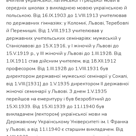
вчителя української, латинської і грецької мови в
середніх школах з викладною мовою українською й
польською. Від 16.ІХ.1903 до 1.VІІІ.1913 учителював
по державних гімназіях: у Коломиї, Львові, Теребовлі
й Перемишлі. Від 1.VІІІ.1913 учителював у
державних учительських семінаріях: мужеській у
Cтаніславові до 15.Х.1916, у І жіночій у Львові до
15.V.1919 р., у ІІІ жіночій у Львові до 1.ІІІ.1928. Від
1.ІХ.1911 став дійсним учителем, від 18.ХІІ.1912
професором. Від 1.ІІІ.1928 до 1.VІІІ.1931 був
директором державної мужеської семінарії у Сокалі,
від 1.VІІІ.[1931] до 1.V.1935 директором ІІ державної
жіночої семинарії у Львові. З днем 1.V.1935
перейшов на емеритуру і був безробітний до
15.ХІ.1939. Від 15.ХІ.1939 до 11.І.1940 був
викладачем (лектором) української мови на
Державному Українському Університеті ім. І. Франка
у Львові, а від 11.І.1940 є старшим викладачем. Від