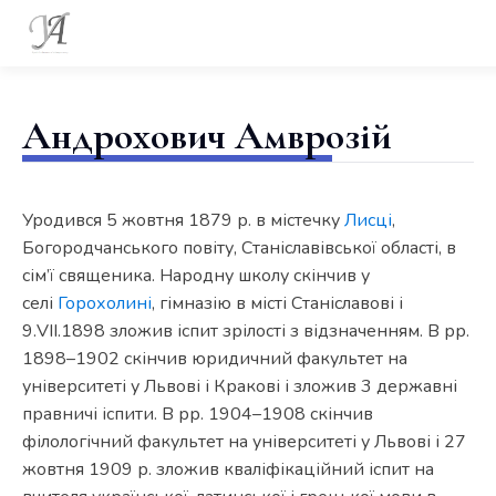
Андрохович Амврозій
Уродився 5 жовтня 1879 р. в містечку
Лисці
,
Богородчанського повіту, Станіславівської області, в
сім’ї священика. Народну школу скінчив у
селі
Горохолині
, гімназію в місті Станіславові і
9.VІІ.1898 зложив іспит зрілості з відзначенням. В рр.
1898–1902 скінчив юридичний факультет на
університеті у Львові і Кракові і зложив 3 державні
правничі іспити. В рр. 1904–1908 скінчив
філологічний факультет на університеті у Львові і 27
жовтня 1909 р. зложив кваліфікаційний іспит на