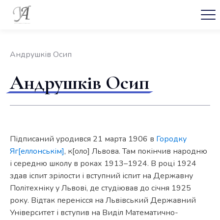
Андрушків Осип
Андрушків Осип
Підписаний уродився 21 марта 1906 в
Городку
Яг[еллонськім]
, к[оло] Львова. Там покінчив народню
і середню школу в роках 1913–1924. В році 1924
здав іспит зрілости і вступний іспит на Державну
Політехніку у Львові, де студіював до січня 1925
року. Відтак перенісся на Львівський Державний
Університет і вступив на Виділ Математично-