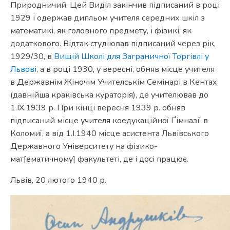
Природничий. Цей Виділ закінчив підписаний в році
1929 і одержав дипльом учителя середних шкіл з
математикі, як головного предмету, і фізикі, як
додаткового. Відтак студіював підписаний через рік,
1929/30, в
Вищій Школі для Заграничної Торгівлі у
Львові
, а в році 1930, у вересні, обняв місце учителя
в Державнім Жіночім Учителськім Семінарі в Кентах
(давнійша краківська кураторія), де учителював до
1.ІХ.1939 р. При кінці вересня 1939 р. обняв
підписаний місце учителя коедукаційної Ґімназії в
Коломиї, а від 1.І.1940 місце асистента Львівського
Державного Університету на фізико-
мат[ематичному] факультеті, де і досі працює.
Львів, 20 лютого 1940 р.